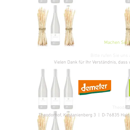
Machen Sie I
Bitte rufen Sie un
Vielen Dank für Ihr Verständnis, dass
Theodoru
Theodorhof, Kastanienberg 3 | D-76835 Hainfe