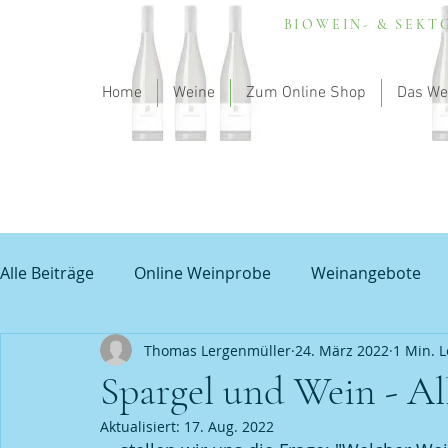
BIOWEIN- & SEK
Home
Weine
Zum Online Shop
Das We
Alle Beiträge
Online Weinprobe
Weinangebote
Thomas Lergenmüller
24. März 2022
1 Min. L
Spargel und Wein
Empfehlung - my theodorus
Spargel und Wein - All
Aktualisiert:
17. Aug. 2022
Unbenannte Kategorie
Grauburgunder
Prob