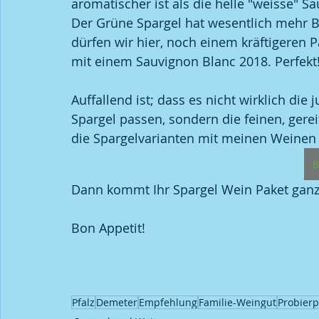
aromatischer ist als die helle "weisse" Sa
Der Grüne Spargel hat wesentlich mehr Bi
dürfen wir hier, noch einem kräftigeren 
mit einem Sauvignon Blanc 2018. Perfekt
Auffallend ist; dass es nicht wirklich die
Spargel passen, sondern die feinen, gere
die Spargelvarianten mit meinen Weinen z
B
Dann kommt Ihr Spargel Wein Paket ganz 
Bon Appetit!
Pfalz
Demeter
Empfehlung
Familie-Weingut
Probierp