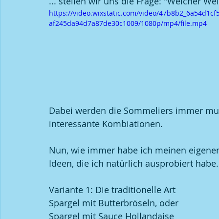
... stellen wir uns die Frage: "Welcher W
https://video.wixstatic.com/video/47b8b2_6a54d1cf
af245da94d7a87de30c1009/1080p/mp4/file.mp4
Veranstaltungen
Sauvignon Blanc
Wissensch
Dabei werden die Sommeliers immer mu
interessante Kombiationen. 
Nun, wie immer habe ich meinen eigenen
Ideen, die ich natürlich ausprobiert habe.
Variante 1: Die traditionelle Art
Spargel mit Butterbröseln, oder
Spargel mit Sauce Hollandaise