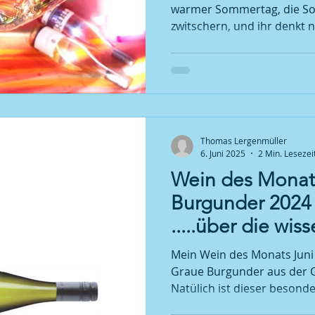
kann!
warmer Sommertag, die Son
zwitschern, und ihr denkt 
plötzlich, wie aus dem Nicht
Thomas Lergenmüller
6. Juni 2025
2 Min. Lesezei
Wein des Monat
Burgunder 2024 
.....über die wis
Erforschung mys
Mein Wein des Monats Juni 
Graue Burgunder aus der G
Natülich ist dieser besonde
und ausgelobt. Der 2024er 