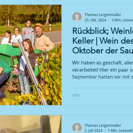
Thomas Lergenmüller
25. Okt. 2024
3 Min. Leseze
Rückblick; Weinl
Keller | Wein d
Oktober der Sau
Käse und Wein 
Wir haben es geschaft, all
22. November 2
verarbeitet! Hier ein paar s
September hatten wir mit de
Thomas Lergenmüller
2. Juli 2024
1 Min. Lesezeit