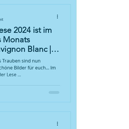
it
ese 2024 ist im
es Monats
vignon Blanc |
Veranstaltung am
es Trauben sind nun
024
chöne Bilder für euch... Im
r Lese ...