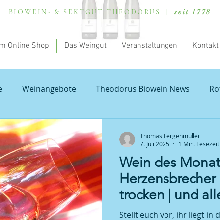
BIOWEIN- & SEKTGUT THEODORUS |
seit 1778
m Online Shop
Das Weingut
Veranstaltungen
Kontakt
e
Weinangebote
Theodorus Biowein News
Ro
lung - my theodorus
Valentinstag
Natur und Bod
Thomas Lergenmüller
7. Juli 2025
1 Min. Lesezeit
Wein des Monats
rauburgunder
Probierpakete Pfalz
Weißburgunder
Herzensbrecher
trocken | und al
on Blanc
Wissenschaftliches rund um dem Wein
R
einer Hängematt
Stellt euch vor, ihr liegt 