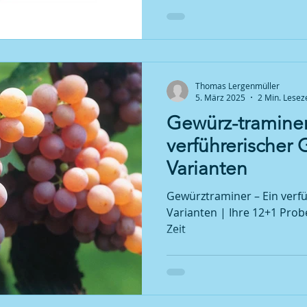
füllige Aromatik, die cremi
Noten von Birnen und Stein
besonders machen. Die Säu
perfekt eingebettet, was d
passt herforragend zu di
Thomas Lergenmüller
etwas kühler begonne
5. März 2025
2 Min. Leseze
Gewürz-traminer
verführerischer 
Varianten
Gewürztraminer – Ein verfü
Varianten | Ihre 12+1 Probe
Zeit