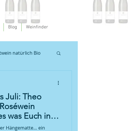
Blog
Weinfinder
twein natürlich Bio
en
 Juli: Theo
 Pfalz
Weinprobe
 Roséwein
les was Euch in
oséwein
e passieren
in der Hängematte… ein