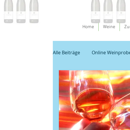
Home
Weine
Zu
Alle Beiträge
Online Weinprob
Spargel und Wein
Empfeh
Unbenannte Kategorie
G
Veranstaltungen
Sauvign