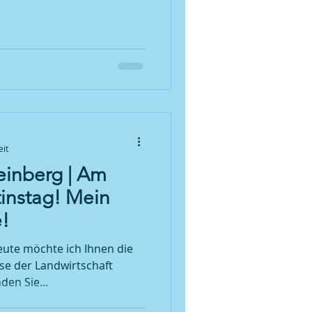
eit
einberg | Am
tinstag! Mein
!
eute möchte ich Ihnen die
ise der Landwirtschaft
den Sie...