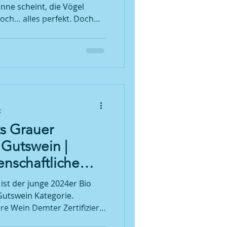
ne scheint, die Vögel
noch… alles perfekt. Doch
s...
t
s Grauer
Gutswein |
senschaftliche
tischer Weine
ist der junge 2024er Bio
utswein Kategorie.
re Wein Demter Zertifiziert
Jahrgang hat wieder diese