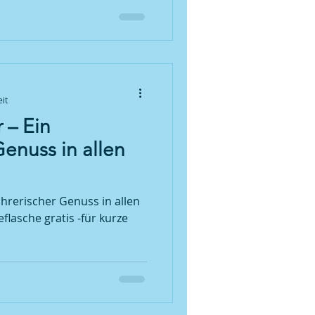
ge Textur und die fruchtigen
obst, die diesen Wein so
re ist wunderschön fein ,
em WeiIch denke dieser
esem Sommermonat Juni, der
it
 – Ein
Genuss in allen
hrerischer Genuss in allen
flasche gratis -für kurze