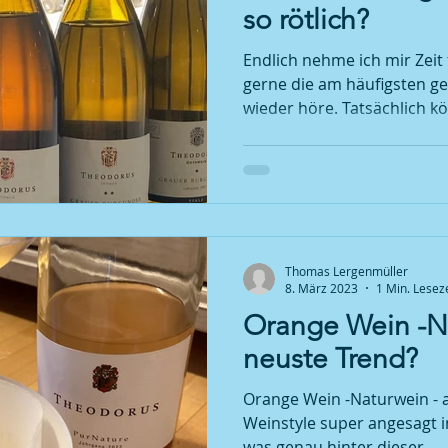
so rötlich?
Endlich nehme ich mir Zeit
gerne die am häufigsten ges
wieder höre. Tatsächlich kö
Thomas Lergenmüller
8. März 2023
1 Min. Leseze
Orange Wein -N
neuste Trend?
Orange Wein -Naturwein - au
Weinstyle super angesagt in
was genau hinter dieser...