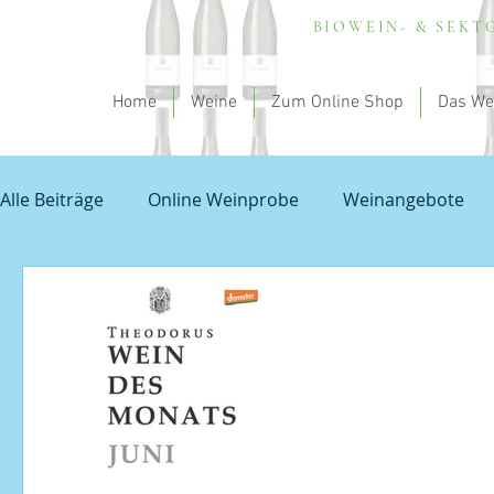
BIOWEIN- & SEK
Home
Weine
Zum Online Shop
Das We
Alle Beiträge
Online Weinprobe
Weinangebote
Spargel und Wein
Empfehlung - my theodorus
Unbenannte Kategorie
Grauburgunder
Prob
Veranstaltungen
Sauvignon Blanc
Wissensch