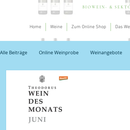
BIOWEIN- & SEK
Home
Weine
Zum Online Shop
Das We
Alle Beiträge
Online Weinprobe
Weinangebote
Spargel und Wein
Empfehlung - my theodorus
Unbenannte Kategorie
Grauburgunder
Prob
Veranstaltungen
Sauvignon Blanc
Wissensch