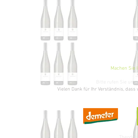
Machen Sie I
Bitte rufen Sie un
Vielen Dank für Ihr Verständnis, dass
Theodoru