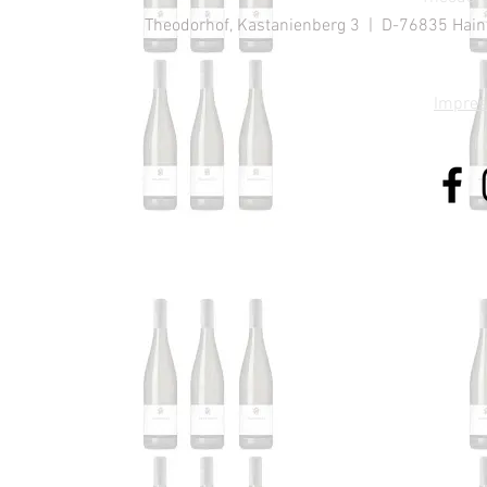
Theodorhof, Kastanienberg 3 | D-76835 Hainfe
Impre