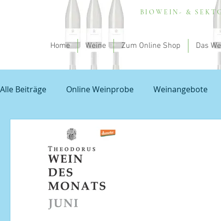
BIOWEIN- & SEK
Home
Weine
Zum Online Shop
Das We
Alle Beiträge
Online Weinprobe
Weinangebote
Spargel und Wein
Empfehlung - my theodorus
Unbenannte Kategorie
Grauburgunder
Prob
Veranstaltungen
Sauvignon Blanc
Wissensch