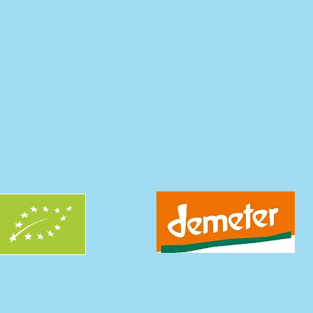
NIOR Trauben
ritzig & Frei