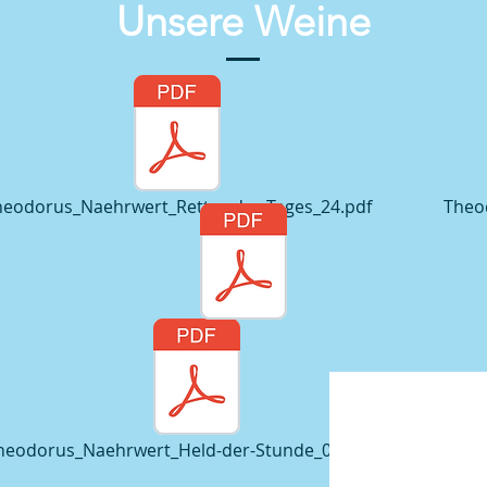
Unsere Weine
heodorus_Naehrwert_Retter-des-Tages_24.pdf
Theo
heodorus_Naehrwert_Held-der-Stunde_067_23.pdf