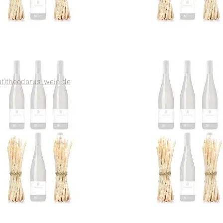
at)theodorus-wein.de