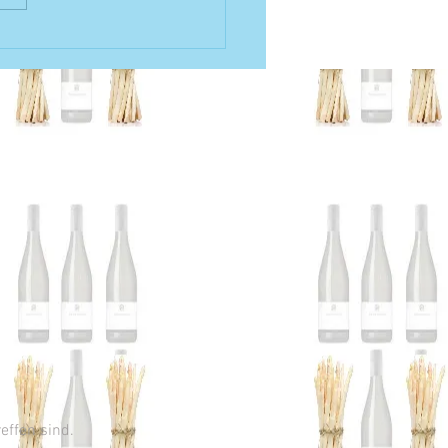
lick; Weinlese 2024 ist im
r | Wein des Monats Oktober
auvignon Blanc | Käse und
Veranstaltung am 22.
mber 2024
reffen sind.