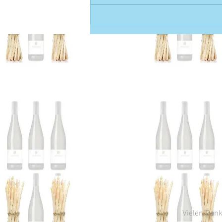
Wein des Monats Grauer
Burgunder 2024 Gutswein |
.....über die wissenschaftliche
Erforschung mystischer Weine
Vielen Dank