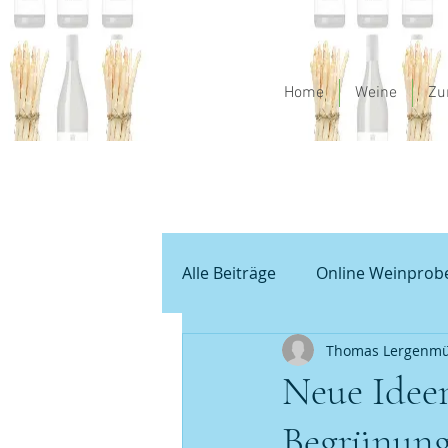
Home
Weine
Zu
Alle Beiträge
Online Weinprob
Thomas Lergenmü
Spargel und Wein
Empfeh
Neue Ideen
Begrünung
Unbenannte Kategorie
G