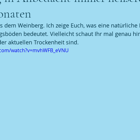
naten
on Blanc
Wissenschaftliches rund um dem Wein
R
us dem Weinberg. Ich zeige Euch, was eine natürlich
sböden bedeutet. Vielleicht schaut Ihr mal genau hin,
er aktuellen Trockenheit sind.
e.com/watch?v=mvhWFB_eVNU