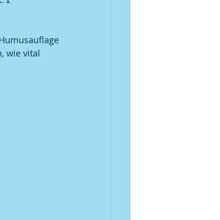
oséwein
e Humusauflage 
 wie vital 