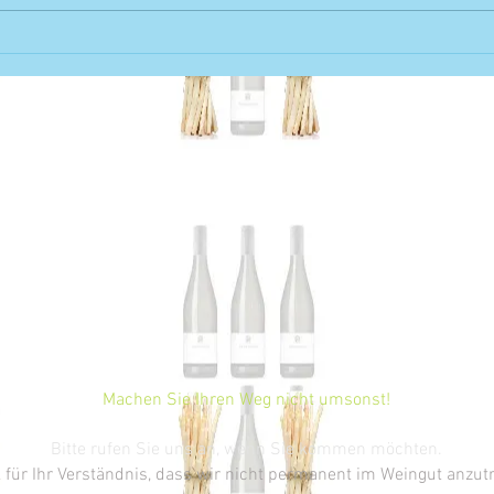
Gewürz-traminer – Ein
Rückb
verführerischer Genuss in allen
Kelle
Varianten
der S
Wein 
Nove
Machen Sie Ihren Weg nicht umsonst!
Bitte rufen Sie uns an, wenn Sie kommen möchten.
 für Ihr Verständnis, dass wir nicht permanent im Weingut anzut