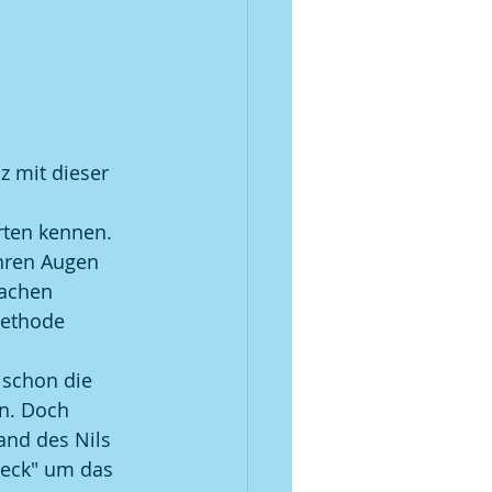
z mit dieser 
rten kennen. 
hren Augen 
machen 
methode 
 schon die 
n. Doch 
nd des Nils 
weck" um das 