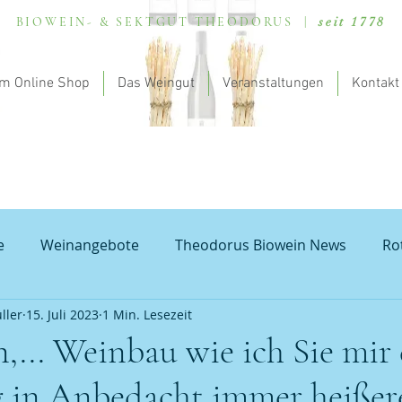
BIOWEIN- & SEKTGUT THEODORUS |
seit 1778
m Online Shop
Das Weingut
Veranstaltungen
Kontakt
e
Weinangebote
Theodorus Biowein News
Ro
ller
15. Juli 2023
1 Min. Lesezeit
lung - my theodorus
Valentinstag
Natur und Bod
,... Weinbau wie ich Sie mir
 in Anbedacht immer heißer
rauburgunder
Probierpakete Pfalz
Weißburgunder