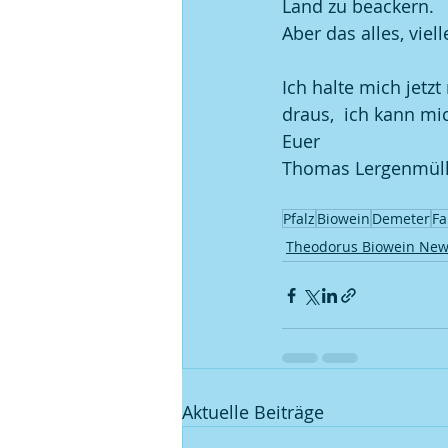
Land zu beackern. 
Aber das alles, vie
Ich halte mich jetz
draus,  ich kann mi
Euer
Thomas Lergenmüll
Pfalz
Biowein
Demeter
Fa
Theodorus Biowein Ne
Aktuelle Beiträge