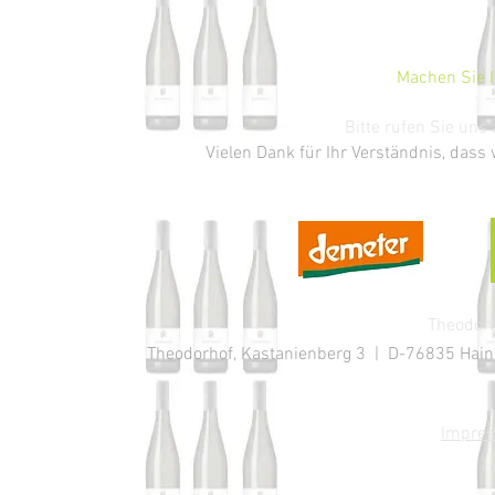
Machen Sie I
Bitte rufen Sie un
Vielen Dank für Ihr Verständnis, dass
Theodoru
Theodorhof, Kastanienberg 3 | D-76835 Hainfe
Impre