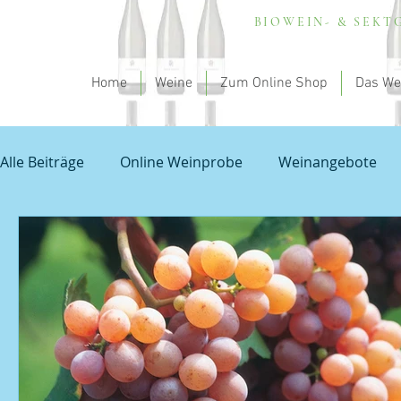
BIOWEIN- & SEK
Home
Weine
Zum Online Shop
Das We
Alle Beiträge
Online Weinprobe
Weinangebote
Spargel und Wein
Empfehlung - my theodorus
Unbenannte Kategorie
Grauburgunder
Prob
Veranstaltungen
Sauvignon Blanc
Wissensch