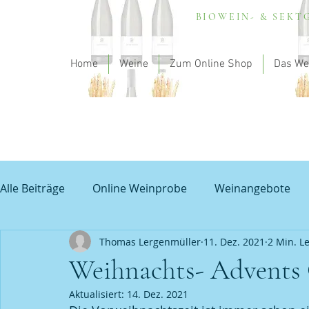
BIOWEIN- & SEK
Home
Weine
Zum Online Shop
Das We
Alle Beiträge
Online Weinprobe
Weinangebote
Thomas Lergenmüller
11. Dez. 2021
2 Min. Le
Spargel und Wein
Empfehlung - my theodorus
Weihnachts- Advents
Aktualisiert:
14. Dez. 2021
Unbenannte Kategorie
Grauburgunder
Prob