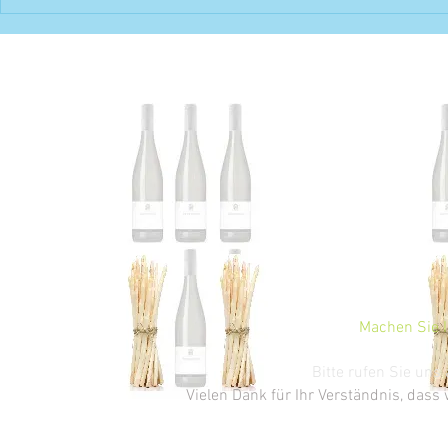
Neuzugang: Ca
international
findet in die P
Machen Sie I
Bitte rufen Sie un
Vielen Dank für Ihr Verständnis, dass