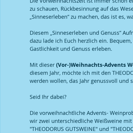
Die Vorweihnachtszeit ist immer schon ei
zu schauen, Rückbesinnung auf das Wese
„Sinneserleben“ zu machen, das ist es, w
Veranstaltungen
Sauvignon Blanc
Wissensch
Diesem „Sinneserleben und Genuss“ Aufm
dazu lade ich Euch herzlich ein. Bequem
Gastlichkeit und Genuss erleben.
Mit dieser 
(Vor-)Weihnachts-Advents W
diesem Jahr, möchte ich mit den THEOD
werden wollen, das Jahr genussvoll und s
Seid Ihr dabei?
Die vorweihnachtliche Advents- Weinprob
wir zwei unterschiedliche Weißweine mit
"THEODORUS GUTSWEINE" und "THEODORU