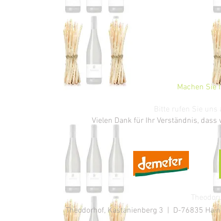
Machen Sie I
Bitte rufen Sie un
Vielen Dank für Ihr Verständnis, dass
Theodoru
Theodorhof, Kastanienberg 3 | D-76835 Hainfe