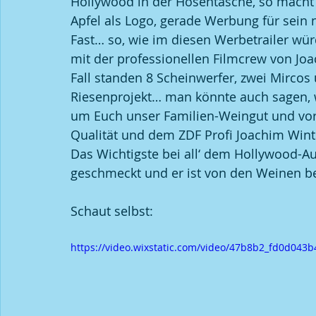
Hollywood in der Hosentasche, so mach
Apfel als Logo, gerade Werbung für sein 
Fast… so, wie im diesen Werbetrailer wür
Veranstaltungen
Sauvignon Blanc
Wissensch
mit der professionellen Filmcrew von Joa
Fall standen 8 Scheinwerfer, zwei Mircos 
Riesenprojekt… man könnte auch sagen, 
um Euch unser Familien-Weingut und vor
Qualität und dem ZDF Profi Joachim Wint
Das Wichtigste bei all‘ dem Hollywood-Au
geschmeckt und er ist von den Weinen be
Schaut selbst:
https://video.wixstatic.com/video/47b8b2_fd0d04