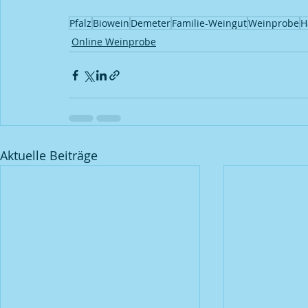
Pfalz
Biowein
Demeter
Familie-Weingut
Weinprobe
H
Online Weinprobe
Aktuelle Beiträge