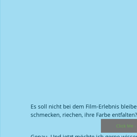
Es soll nicht bei dem Film-Erlebnis bleibe
schmecken, riechen, ihre Farbe entfalten
Click Me -
Genau. Und jetzt möchte ich gerne wissen