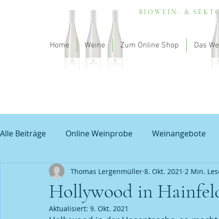
BIOWEIN- & SEK
Home
Weine
Zum Online Shop
Das We
Alle Beiträge
Online Weinprobe
Weinangebote
Thomas Lergenmüller
8. Okt. 2021
2 Min. Les
Spargel und Wein
Empfehlung - my theodorus
Hollywood in Hainfel
Aktualisiert:
9. Okt. 2021
Unbenannte Kategorie
Grauburgunder
Prob