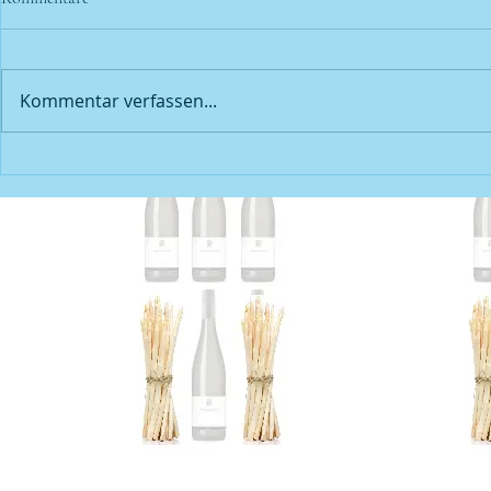
Kommentar verfassen...
Unser erster Neuzugang 2026,
Wein des Mona
Theodorus Rose Secco S Bio
Herzensbrech
| und alles wa
Hängematte p