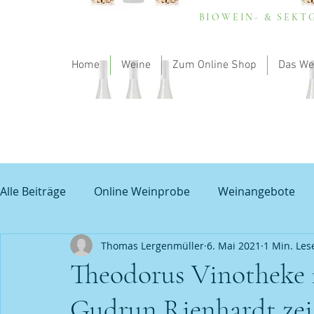
BIOWEIN- & SEK
Home
Weine
Zum Online Shop
Das We
Alle Beiträge
Online Weinprobe
Weinangebote
Thomas Lergenmüller
6. Mai 2021
1 Min. Les
Spargel und Wein
Empfehlung - my theodorus
Theodorus Vinotheke i
Gudrun Rienhardt zei
Unbenannte Kategorie
Grauburgunder
Prob