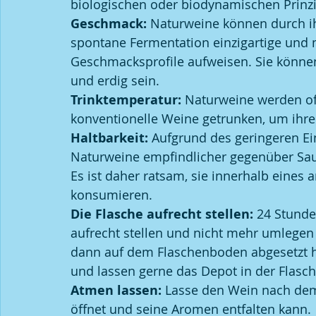
biologischen oder biodynamischen Prinzi
Geschmack:
 Naturweine können durch i
spontane Fermentation einzigartige un
Geschmacksprofile aufweisen. Sie können
und erdig sein.
Trinktemperatur: 
Naturweine werden oft
konventionelle Weine getrunken, um ihre
Haltbarkeit:
 Aufgrund des geringeren E
Naturweine empfindlicher gegenüber Sa
Es ist daher ratsam, sie innerhalb eine
konsumieren.
Die Flasche aufrecht stellen:
 24 Stunde
aufrecht stellen und nicht mehr umlegen 
dann auf dem Flaschenboden abgesetzt h
und lassen gerne das Depot in der Flasch
Atmen lassen:
 Lasse den Wein nach dem 
öffnet und seine Aromen entfalten kann.