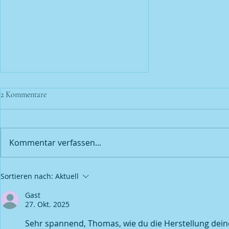
2 Kommentare
Kommentar verfassen...
Ich werde oft gefragt; Warum ist
Sortieren nach:
Aktuell
mein GrauBurgunder dieses Jahr
so rötlich?
Gast
27. Okt. 2025
Sehr spannend, Thomas, wie du die Herstellung dein