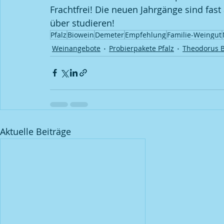
Frachtfrei! Die neuen Jahrgänge sind fast 
über studieren!
Pfalz
Biowein
Demeter
Empfehlung
Familie-Weingut
Weinangebote
Probierpakete Pfalz
Theodorus 
Aktuelle Beiträge