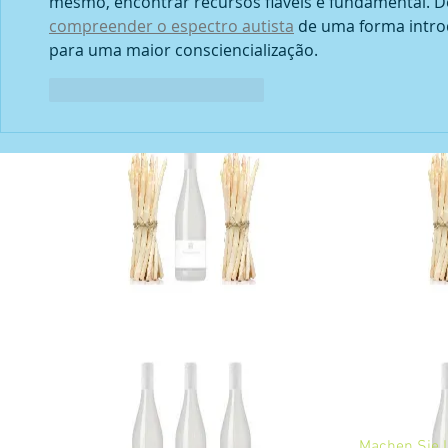
mesmo, encontrar recursos fiáveis é fundamental. De
compreender o espectro autista
 de uma forma intro
para uma maior consciencialização.
Gefällt mir
Antworten
Machen Sie I