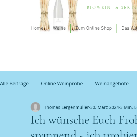
BIOWEIN- & SEK
Home
Weine
Zum Online Shop
Das We
Alle Beiträge
Online Weinprobe
Weinangebote
Thomas Lergenmüller
30. März 2024
3 Min. L
Spargel und Wein
Empfehlung - my theodorus
Ich wünsche Euch Froh
spannend - ich probie
Unbenannte Kategorie
Grauburgunder
Prob