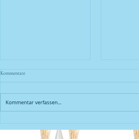
Kommentare
Kommentar verfassen...
Unser erster Neuzugang 2026,
Wein des Mona
Theodorus Rose Secco S Bio
Herzensbrech
| und alles wa