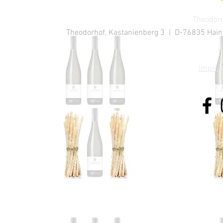
Theodoru
Theodorhof, Kastanienberg 3 | D-76835 Hainfe
Impre