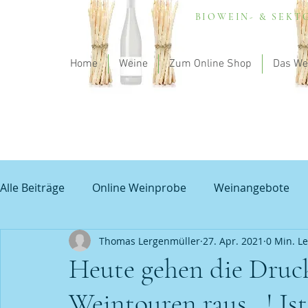
BIOWEIN- & SEK
Home
Weine
Zum Online Shop
Das We
Alle Beiträge
Online Weinprobe
Weinangebote
Thomas Lergenmüller
27. Apr. 2021
0 Min. Le
Spargel und Wein
Empfehlung - my theodorus
Heute gehen die Druck
Weintouren raus...! Is
Unbenannte Kategorie
Grauburgunder
Prob