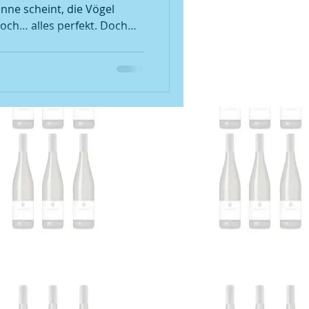
ne scheint, die Vögel
noch… alles perfekt. Doch
s...