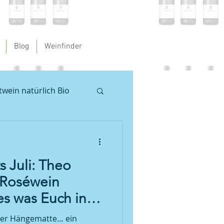
Blog
Weinfinder
twein natürlich Bio
en
 Juli: Theo
 Pfalz
Weinprobe
 Roséwein
les was Euch in
oséwein
e passieren
in der Hängematte… ein