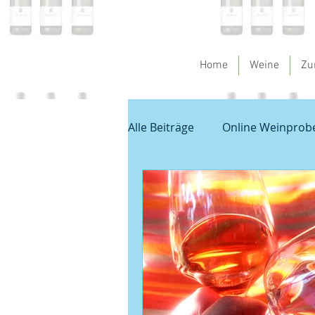
Home
Weine
Zu
Alle Beiträge
Online Weinprob
Spargel und Wein
Empfeh
Unbenannte Kategorie
G
Veranstaltungen
Sauvign