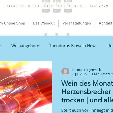
BIOWEIN- & SEKTGUT THEODORUS |
seit 1778
m Online Shop
Das Weingut
Veranstaltungen
Kontakt
e
Weinangebote
Theodorus Biowein News
Ro
lung - my theodorus
Valentinstag
Natur und Bod
Thomas Lergenmüller
7. Juli 2025
1 Min. Lesezeit
Wein des Monats
rauburgunder
Probierpakete Pfalz
Weißburgunder
Herzensbrecher
trocken | und al
on Blanc
Wissenschaftliches rund um dem Wein
R
einer Hängematt
Stellt euch vor, ihr liegt 