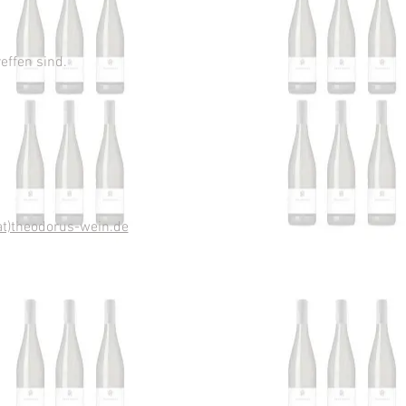
reffen sind.
at)theodorus-wein.de