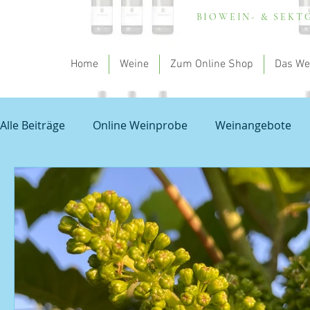
BIOWEIN- & SEK
Home
Weine
Zum Online Shop
Das We
Alle Beiträge
Online Weinprobe
Weinangebote
Spargel und Wein
Empfehlung - my theodorus
Unbenannte Kategorie
Grauburgunder
Prob
Veranstaltungen
Sauvignon Blanc
Wissensch