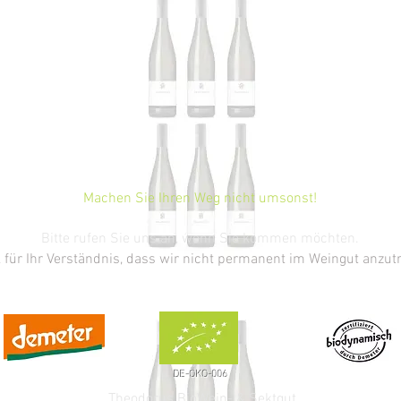
Machen Sie Ihren Weg nicht umsonst!
Bitte rufen Sie uns an, wenn Sie kommen möchten.
 für Ihr Verständnis, dass wir nicht permanent im Weingut anzut
DE-ÖKO-006
DE-ÖKO-006
Theodorus BioWein- & Sektgut