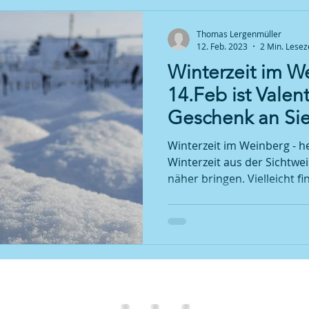
Thomas Lergenmüller
12. Feb. 2023
2 Min. Lesez
Winterzeit im W
14.Feb ist Valen
Geschenk an Sie
Winterzeit im Weinberg - h
Winterzeit aus der Sichtwe
näher bringen. Vielleicht fin