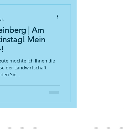
eit
einberg | Am
tinstag! Mein
!
eute möchte ich Ihnen die
ise der Landwirtschaft
den Sie...