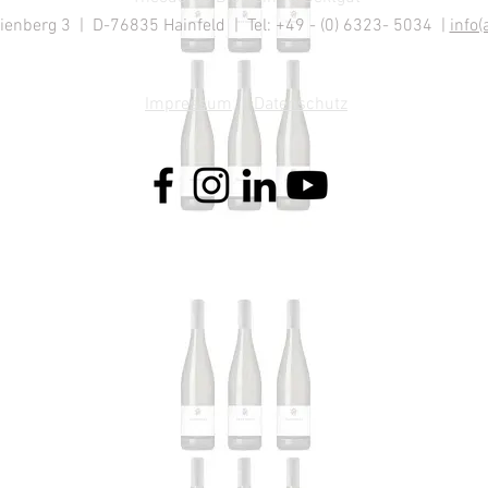
enberg 3 | D-76835 Hainfeld | Tel: +49 - (0) 6323- 5034 |
info(
Impressum
|
Datenschutz