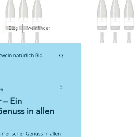
Blog
Weinfinder
twein natürlich Bio
en
it
 – Ein
 Pfalz
Weinprobe
Genuss in allen
oséwein
hrerischer Genuss in allen