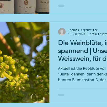
Thomas Lergenmüller
10. Juni 2023
2 Min. Leseze
Die Weinblüte, 
spannend | Uns
Weisswein, für d
33% jetzt sparen
Aktuell ist die Rebblüte vo
"Blüte" denken, dann denke
bunten Blumenstrauß, doch