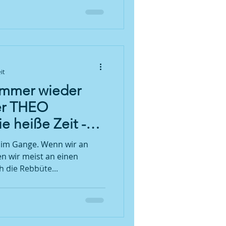
it
immer wieder
er THEO
ie heiße Zeit -
!
ll im Gange. Wenn wir an
n wir meist an einen
 die Rebbüte...