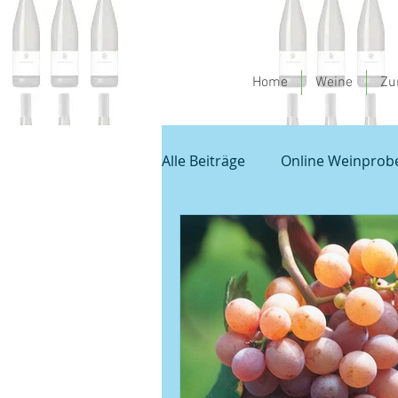
Home
Weine
Zu
Alle Beiträge
Online Weinprob
Spargel und Wein
Empfeh
Unbenannte Kategorie
G
Veranstaltungen
Sauvign