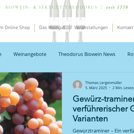
BIOWEIN- & SEKTGUT THEODORUS |
seit 1778
m Online Shop
Das Weingut
Veranstaltungen
Kontakt
e
Weinangebote
Theodorus Biowein News
Ro
lung - my theodorus
Valentinstag
Natur und Bod
Thomas Lergenmüller
5. März 2025
2 Min. Leseze
Gewürz-traminer
rauburgunder
Probierpakete Pfalz
Weißburgunder
verführerischer 
Varianten
on Blanc
Wissenschaftliches rund um dem Wein
R
Gewürztraminer – Ein verfü