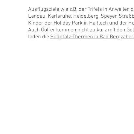
Ausflugsziele wie z.B. der Trifels in Anweiler, 
Landau, Karlsruhe, Heidelberg, Speyer, Straßb
Kinder der
Holiday Park in Haßloch
und der
Ho
Auch Golfer kommen nicht zu kurz mit den Go
laden die
Südpfalz-Thermen in Bad Bergzaber
PREISE PRO